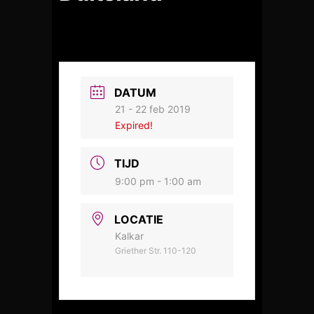
DATUM
21 - 22 feb 2019
Expired!
TIJD
9:00 pm - 1:00 am
LOCATIE
Kalkar
Griether Str. 110-120