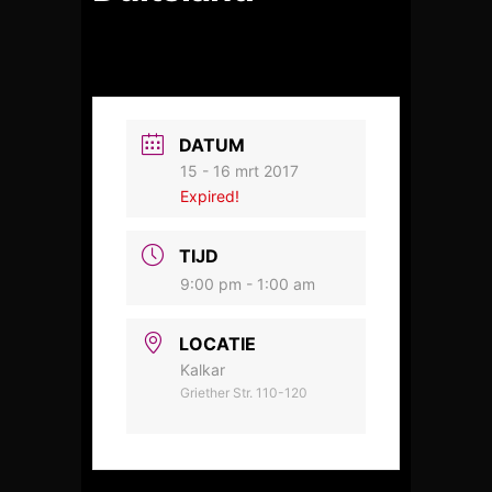
DATUM
15 - 16 mrt 2017
Expired!
TIJD
9:00 pm - 1:00 am
LOCATIE
Kalkar
Griether Str. 110-120