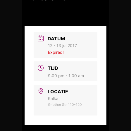
DATUM
12 - 13 jul 2017
Expired!
TIJD
9:00 pm - 1:00 am
LOCATIE
Kalkar
Griether Str. 110-120