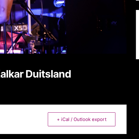
alkar Duitsland
+ iCal / Outlook export