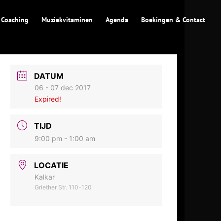
 Coaching
Muziekvitaminen
Agenda
Boekingen & Contact
DATUM
06 - 07 dec 2017
Expired!
TIJD
9:00 pm - 1:00 am
LOCATIE
Kalkar
Griether Str. 110-120