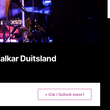
alkar Duitsland
+ iCal / Outlook export