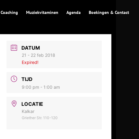
 Coaching
Muziekvitaminen
Agenda
Boekingen & Contact
DATUM
21 - 22 feb 2018
Expired!
TIJD
9:00 pm - 1:00 am
LOCATIE
Kalkar
Griether Str. 110-120