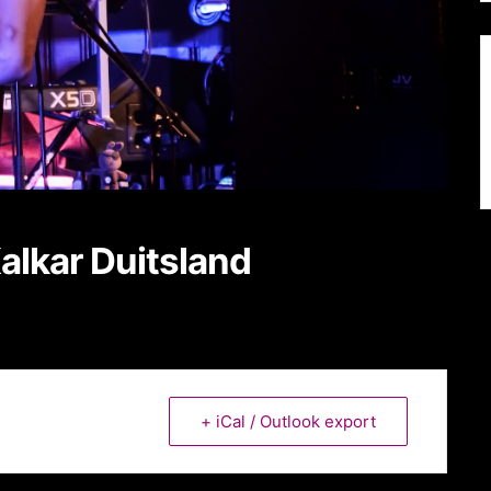
alkar Duitsland
+ iCal / Outlook export