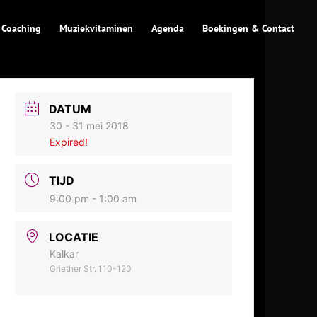
 Coaching
Muziekvitaminen
Agenda
Boekingen & Contact
DATUM
30 - 31 mei 2018
Expired!
TIJD
9:00 pm - 1:00 am
LOCATIE
Kalkar
Griether Str. 110-120