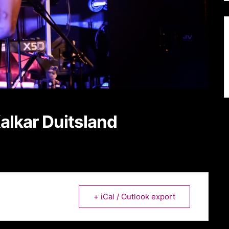
alkar Duitsland
+ iCal / Outlook export