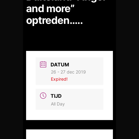
and more”
optreden…..
DATUM
26 - 27 dec 2019
Expired!
TIJD
All Day