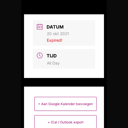
DATUM
20 okt 2021
Expired!
TIJD
All Day
+ Aan Google Kalender toevoegen
+ iCal / Outlook export