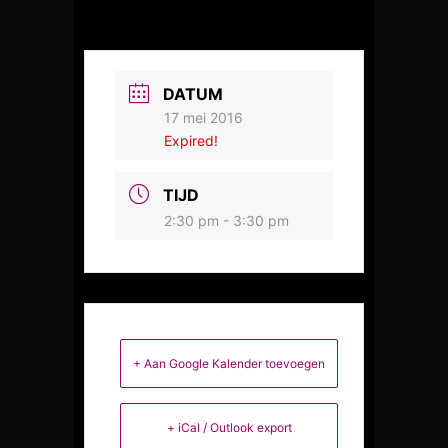
DATUM
17 mei 2016
Expired!
TIJD
2:30 pm - 3:30 pm
+ Aan Google Kalender toevoegen
+ iCal / Outlook export