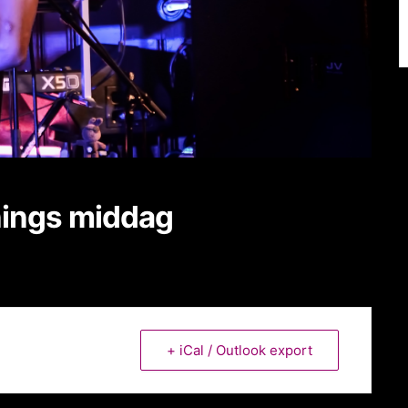
nings middag
+ iCal / Outlook export