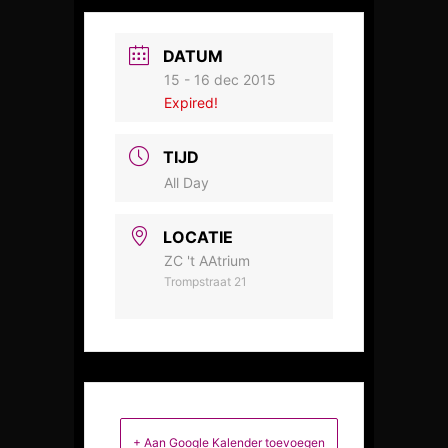
DATUM
15 - 16 dec 2015
Expired!
TIJD
All Day
LOCATIE
ZC 't AAtrium
Trompstraat 21
+ Aan Google Kalender toevoegen